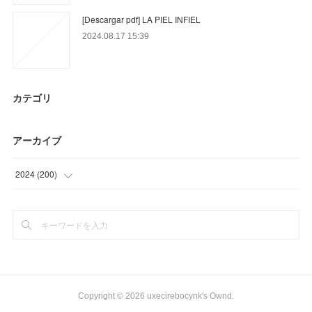
[Descargar pdf] LA PIEL INFIEL
2024.08.17 15:39
カテゴリ
アーカイブ
2024
(
200
)
(
18
)
(
24
)
(
29
)
(
45
)
Copyright ©
2026
uxecirebocynk's Ownd
.