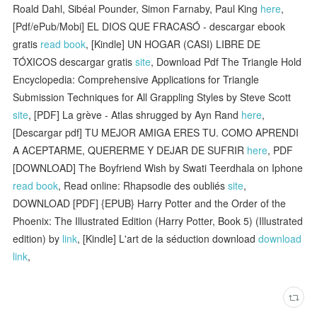
Roald Dahl, Sibéal Pounder, Simon Farnaby, Paul King
here
,
[Pdf/ePub/Mobi] EL DIOS QUE FRACASÓ - descargar ebook
gratis
read book
, [Kindle] UN HOGAR (CASI) LIBRE DE
TÓXICOS descargar gratis
site
, Download Pdf The Triangle Hold
Encyclopedia: Comprehensive Applications for Triangle
Submission Techniques for All Grappling Styles by Steve Scott
site
, [PDF] La grève - Atlas shrugged by Ayn Rand
here
,
[Descargar pdf] TU MEJOR AMIGA ERES TU. COMO APRENDI
A ACEPTARME, QUERERME Y DEJAR DE SUFRIR
here
, PDF
[DOWNLOAD] The Boyfriend Wish by Swati Teerdhala on Iphone
read book
, Read online: Rhapsodie des oubliés
site
,
DOWNLOAD [PDF] {EPUB} Harry Potter and the Order of the
Phoenix: The Illustrated Edition (Harry Potter, Book 5) (Illustrated
edition) by
link
, [Kindle] L'art de la séduction download
download
link
,