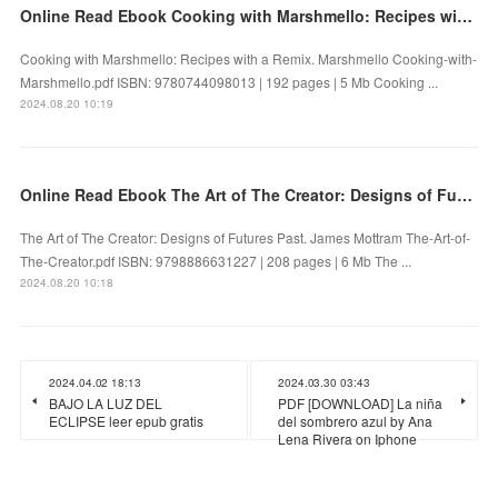
Online Read Ebook Cooking with Marshmello: Recipes with a Remix by Marshmello
Cooking with Marshmello: Recipes with a Remix. Marshmello Cooking-with-
Marshmello.pdf ISBN: 9780744098013 | 192 pages | 5 Mb Cooking ...
2024.08.20 10:19
Online Read Ebook The Art of The Creator: Designs of Futures Past by James Mottram
The Art of The Creator: Designs of Futures Past. James Mottram The-Art-of-
The-Creator.pdf ISBN: 9798886631227 | 208 pages | 6 Mb The ...
2024.08.20 10:18
2024.04.02 18:13
2024.03.30 03:43
BAJO LA LUZ DEL
PDF [DOWNLOAD] La niña
ECLIPSE leer epub gratis
del sombrero azul by Ana
Lena Rivera on Iphone