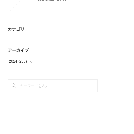
カテゴリ
アーカイブ
2024
(
200
)
(
18
)
(
24
)
(
29
)
(
45
)
(
30
)
(
54
)