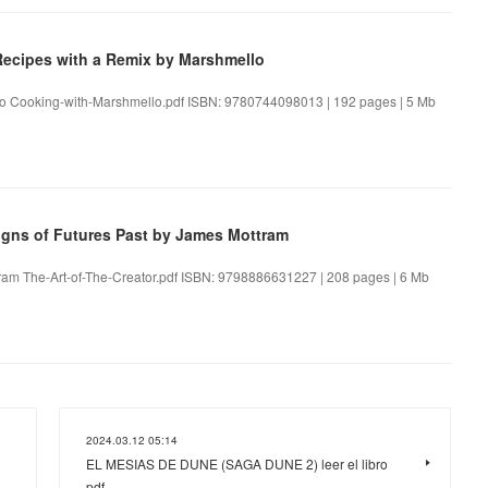
ecipes with a Remix by Marshmello
lo Cooking-with-Marshmello.pdf ISBN: 9780744098013 | 192 pages | 5 Mb
igns of Futures Past by James Mottram
ttram The-Art-of-The-Creator.pdf ISBN: 9798886631227 | 208 pages | 6 Mb
2024.03.12 05:14
EL MESIAS DE DUNE (SAGA DUNE 2) leer el libro
pdf