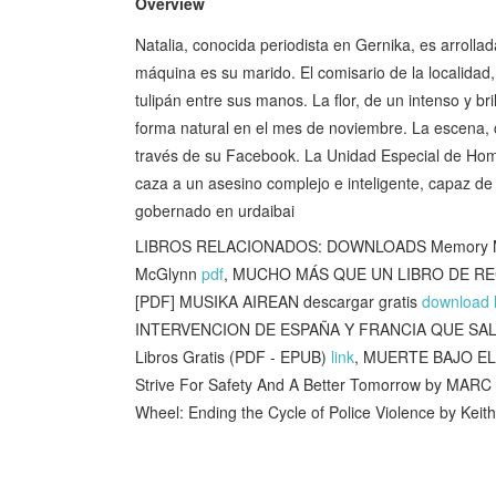
Overview
Natalia, conocida periodista en Gernika, es arrollad
máquina es su marido. El comisario de la localidad,
tulipán entre sus manos. La flor, de un intenso y b
forma natural en el mes de noviembre. La escena, 
través de su Facebook. La Unidad Especial de Homi
caza a un asesino complejo e inteligente, capaz de 
gobernado en urdaibai
LIBROS RELACIONADOS: DOWNLOADS Memory Makers:
McGlynn
pdf
, MUCHO MÁS QUE UN LIBRO DE RECE
[PDF] MUSIKA AIREAN descargar gratis
download l
INTERVENCION DE ESPAÑA Y FRANCIA QUE SAL
Libros Gratis (PDF - EPUB)
link
, MUERTE BAJO EL S
Strive For Safety And A Better Tomorrow by MAR
Wheel: Ending the Cycle of Police Violence by Keith