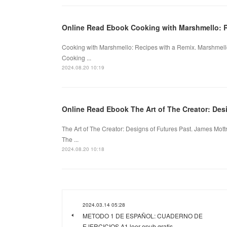
Online Read Ebook Cooking with Marshmello: R
Cooking with Marshmello: Recipes with a Remix. Marshmel
Cooking ...
2024.08.20 10:19
Online Read Ebook The Art of The Creator: Des
The Art of The Creator: Designs of Futures Past. James Mo
The ...
2024.08.20 10:18
2024.03.14 05:28
METODO 1 DE ESPAÑOL: CUADERNO DE
EJERCICIOS A1 leer epub gratis