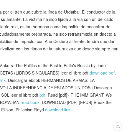
a por el tren que cubre la línea de Urdaibai. El conductor de la
 su amante. La víctima ha sido fijada a la vía con un delicado
rillante rojo, es tan hermosa como imposible de encontrar de
cuidadosamente preparada, ha sido retransmitida en directo a
cidios de Impacto, con Ane Cestero al frente, tendrá que dar
rivalizar con los ritmos de la naturaleza que desde siempre han
 The Politics of the Past in Putin's Russia by Jade
TAS (LIBROS SINGULARES) leer el libro pdf
download pdf
,
ink
, Descargar ebook HERMANOS DE ARMAS: LA
VO LA INDEPENDENCIA DE ESTADOS UNIDOS | Descarga
OL leer el libro pdf
pdf
, Read [pdf]> THE IMMIGRANT: We
C BOYAJIAN
read book
, DOWNLOAD [PDF] {EPUB} Break the
 Ellison, Philonise Floyd
download link
,